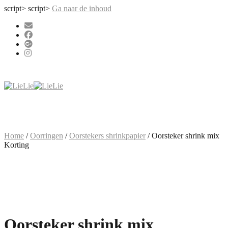
script>
script>
Ga naar de inhoud
Home
/
Oorringen
/
Oorstekers shrinkpapier
/ Oorsteker shrink mix
Korting
Oorsteker shrink mix